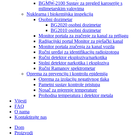
BGMW-2100 Sustav za pregled karoserije s
milimetarskim valovima
Nuklearna i biokemijska inspekcija
Osobni dozimetar
BG2020 osobni dozimetar
BG2010 osobni dozimetar
Monitor portala za zračenje za kanal za prtljagu
Radijacijski portal Monitor za pješački kanal
Monitor portala zračenja za kanal vozila
Ručni uređaj za identifikaciju radioizotopa
Ručni detektor eksploziva/narkotika
Stolni detektor narkotika i eksploziva
Ručni Ramanov spektrometar
Oprema za prevenciju i kontrolu epidemija
Oprema za izolaciju negativnog tlaka
Pametni sustav kontrole pristupa
Nosač za mjerenje temperature
Prohodna temperatura i detektor metala
Vijesti
FAQ
O nama
Kontaktirajte nas
Dom
Proizvodi