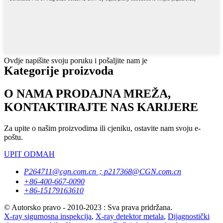
Ovdje napišite svoju poruku i pošaljite nam je
Kategorije proizvoda
O NAMA PRODAJNA MREŽA,
KONTAKTIRAJTE NAS KARIJERE
Za upite o našim proizvodima ili cjeniku, ostavite nam svoju e-
poštu.
UPIT ODMAH
P264711@cgn.com.cn；p217368@CGN.com.cn
+86-400-667-0090
+86-15179163610
© Autorsko pravo - 2010-2023 : Sva prava pridržana.
X-ray sigurnosna inspekcija
,
X-ray detektor metala
,
Dijagnostički