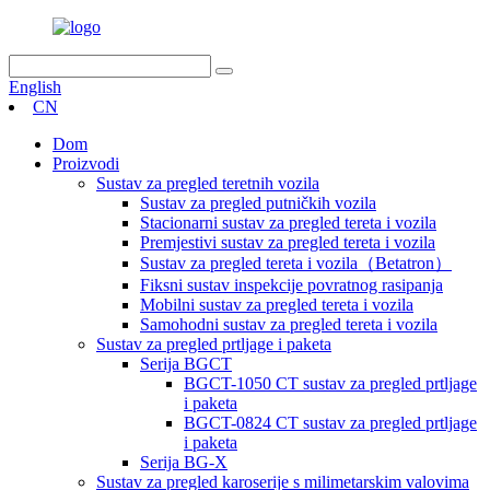
English
CN
Dom
Proizvodi
Sustav za pregled teretnih vozila
Sustav za pregled putničkih vozila
Stacionarni sustav za pregled tereta i vozila
Premjestivi sustav za pregled tereta i vozila
Sustav za pregled tereta i vozila（Betatron）
Fiksni sustav inspekcije povratnog rasipanja
Mobilni sustav za pregled tereta i vozila
Samohodni sustav za pregled tereta i vozila
Sustav za pregled prtljage i paketa
Serija BGCT
BGCT-1050 CT sustav za pregled prtljage
i paketa
BGCT-0824 CT sustav za pregled prtljage
i paketa
Serija BG-X
Sustav za pregled karoserije s milimetarskim valovima