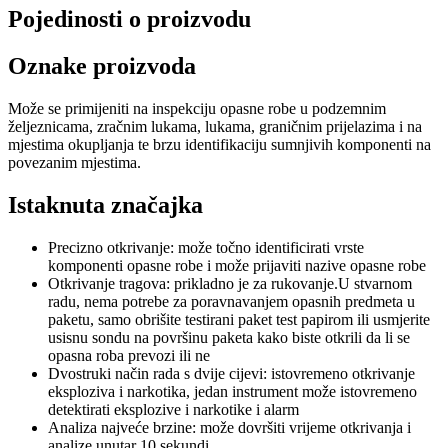
Pojedinosti o proizvodu
Oznake proizvoda
Može se primijeniti na inspekciju opasne robe u podzemnim
željeznicama, zračnim lukama, lukama, graničnim prijelazima i na
mjestima okupljanja te brzu identifikaciju sumnjivih komponenti na
povezanim mjestima.
Istaknuta značajka
Precizno otkrivanje: može točno identificirati vrste
komponenti opasne robe i može prijaviti nazive opasne robe
Otkrivanje tragova: prikladno je za rukovanje.U stvarnom
radu, nema potrebe za poravnavanjem opasnih predmeta u
paketu, samo obrišite testirani paket test papirom ili usmjerite
usisnu sondu na površinu paketa kako biste otkrili da li se
opasna roba prevozi ili ne
Dvostruki način rada s dvije cijevi: istovremeno otkrivanje
eksploziva i narkotika, jedan instrument može istovremeno
detektirati eksplozive i narkotike i alarm
Analiza najveće brzine: može dovršiti vrijeme otkrivanja i
analize unutar 10 sekundi