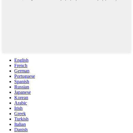
English
French
German
Portuguese
Spanish
Russian
Japanese
Korean
Arabic
Irish
Greek
Turkish
Italian
Danish