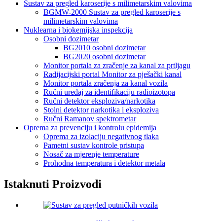
Sustav za pregled karoserije s milimetarskim valovima
BGMW-2000 Sustav za pregled karoserije s
milimetarskim valovima
Nuklearna i biokemijska inspekcija
Osobni dozimetar
BG2010 osobni dozimetar
BG2020 osobni dozimetar
Monitor portala za zračenje za kanal za prtljagu
Radijacijski portal Monitor za pješački kanal
Monitor portala zračenja za kanal vozila
Ručni uređaj za identifikaciju radioizotopa
Ručni detektor eksploziva/narkotika
Stolni detektor narkotika i eksploziva
Ručni Ramanov spektrometar
Oprema za prevenciju i kontrolu epidemija
Oprema za izolaciju negativnog tlaka
Pametni sustav kontrole pristupa
Nosač za mjerenje temperature
Prohodna temperatura i detektor metala
Istaknuti Proizvodi