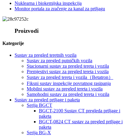
Nuklearna i biokemijska inspekcija
Monitor portala za zračenje za kanal za prtljagu
Proizvodi
Kategorije
Sustav za pregled teretnih vozila
Sustav za pregled putničkih vozila
Stacionarni sustav za pregled tereta i vozila
Premjestivi sustav za pregled tereta i vozila
Sustav za pregled tereta i vozila（Betatron）
Fiksni sustav inspekcije povratnog rasipanja
Mobilni sustav za pregled tereta i vozila
Samohodni sustav za pregled tereta i vozila
Sustav za pregled prtljage i paketa
Serija BGCT
BGCT-2100 Sustav CT pregleda prtljage i
paketa
BGCT-0824 CT sustav za pregled prtljage i
paketa
Serija BG-X