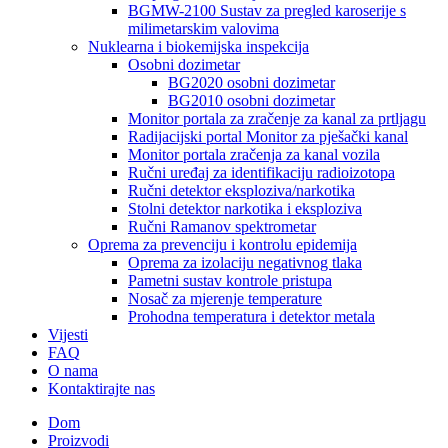
BGMW-2100 Sustav za pregled karoserije s
milimetarskim valovima
Nuklearna i biokemijska inspekcija
Osobni dozimetar
BG2020 osobni dozimetar
BG2010 osobni dozimetar
Monitor portala za zračenje za kanal za prtljagu
Radijacijski portal Monitor za pješački kanal
Monitor portala zračenja za kanal vozila
Ručni uređaj za identifikaciju radioizotopa
Ručni detektor eksploziva/narkotika
Stolni detektor narkotika i eksploziva
Ručni Ramanov spektrometar
Oprema za prevenciju i kontrolu epidemija
Oprema za izolaciju negativnog tlaka
Pametni sustav kontrole pristupa
Nosač za mjerenje temperature
Prohodna temperatura i detektor metala
Vijesti
FAQ
O nama
Kontaktirajte nas
Dom
Proizvodi