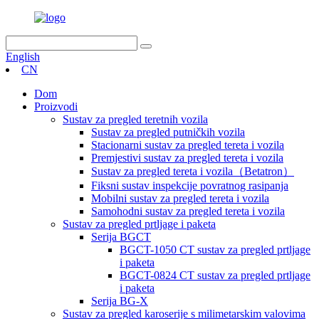
English
CN
Dom
Proizvodi
Sustav za pregled teretnih vozila
Sustav za pregled putničkih vozila
Stacionarni sustav za pregled tereta i vozila
Premjestivi sustav za pregled tereta i vozila
Sustav za pregled tereta i vozila（Betatron）
Fiksni sustav inspekcije povratnog rasipanja
Mobilni sustav za pregled tereta i vozila
Samohodni sustav za pregled tereta i vozila
Sustav za pregled prtljage i paketa
Serija BGCT
BGCT-1050 CT sustav za pregled prtljage
i paketa
BGCT-0824 CT sustav za pregled prtljage
i paketa
Serija BG-X
Sustav za pregled karoserije s milimetarskim valovima