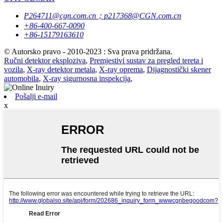
P264711@cgn.com.cn；p217368@CGN.com.cn
+86-400-667-0090
+86-15179163610
© Autorsko pravo - 2010-2023 : Sva prava pridržana.
Ručni detektor eksploziva
,
Premjestivi sustav za pregled tereta i
vozila
,
X-ray detektor metala
,
X-ray oprema
,
Dijagnostički skener
automobila
,
X-ray sigurnosna inspekcija
,
Pošalji e-mail
x