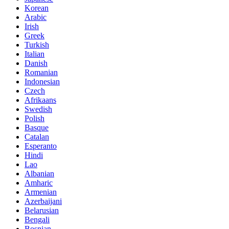
Korean
Arabic
Irish
Greek
Turkish
Italian
Danish
Romanian
Indonesian
Czech
Afrikaans
Swedish
Polish
Basque
Catalan
Esperanto
Hindi
Lao
Albanian
Amharic
Armenian
Azerbaijani
Belarusian
Bengali
Bosnian